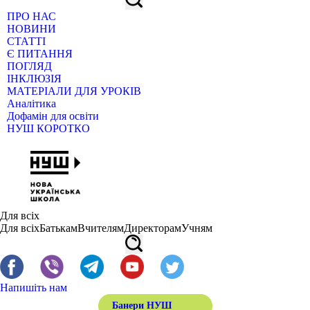
ПРО НАС
НОВИНИ
СТАТТІ
Є ПИТАННЯ
ПОГЛЯД
ІНКЛЮЗІЯ
МАТЕРІАЛИ ДЛЯ УРОКІВ
Аналітика
Дофамін для освіти
НУШ КОРОТКО
Для всіх
Для всіх
Батькам
Вчителям
Директорам
Учням
Напишіть нам
Банери НУШ