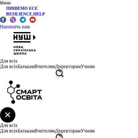
Меню
ПИШЕМО ЕСЕ
RESILIENCE.HELP
Напишіть нам
Для всіх
Для всіх
Батькам
Вчителям
Директорам
Учням
Для всіх
Для всіх
Батькам
Вчителям
Директорам
Учням