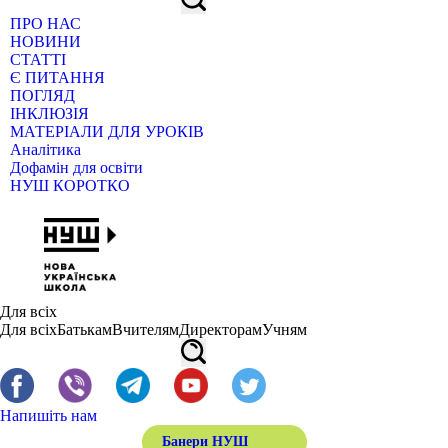
ПРО НАС
НОВИНИ
СТАТТІ
Є ПИТАННЯ
ПОГЛЯД
ІНКЛЮЗІЯ
МАТЕРІАЛИ ДЛЯ УРОКІВ
Аналітика
Дофамін для освіти
НУШ КОРОТКО
Для всіх
Для всіх
Батькам
Вчителям
Директорам
Учням
Напишіть нам
Банери НУШ