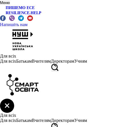
Меню
ПИШЕМО ЕСЕ
RESILIENCE.HELP
Напишіть нам
Для всіх
Для всіх
Батькам
Вчителям
Директорам
Учням
Для всіх
Для всіх
Батькам
Вчителям
Директорам
Учням