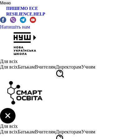
Меню
ПИШЕМО ЕСЕ
RESILIENCE.HELP
Напишіть нам
Для всіх
Для всіх
Батькам
Вчителям
Директорам
Учням
Для всіх
Для всіх
Батькам
Вчителям
Директорам
Учням