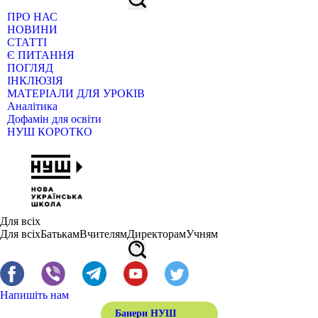
ПРО НАС
НОВИНИ
СТАТТІ
Є ПИТАННЯ
ПОГЛЯД
ІНКЛЮЗІЯ
МАТЕРІАЛИ ДЛЯ УРОКІВ
Аналітика
Дофамін для освіти
НУШ КОРОТКО
Для всіх
Для всіх
Батькам
Вчителям
Директорам
Учням
Напишіть нам
Банери НУШ