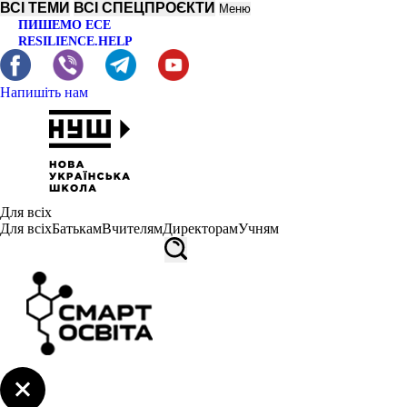
ВСІ ТЕМИ
ВСІ СПЕЦПРОЄКТИ
Меню
ПИШЕМО ЕСЕ
RESILIENCE.HELP
Напишіть нам
Для всіх
Для всіх
Батькам
Вчителям
Директорам
Учням