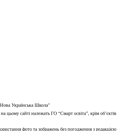
 "Нова Українська Школа"
 на цьому сайті належать ГО “Смарт освіта”, крім об’єктів
користання фото та зображень без погодження з редакцією