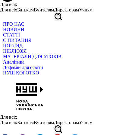
Для всіх
Для всіх
Батькам
Вчителям
Директорам
Учням
ПРО НАС
НОВИНИ
СТАТТІ
Є ПИТАННЯ
ПОГЛЯД
ІНКЛЮЗІЯ
МАТЕРІАЛИ ДЛЯ УРОКІВ
Аналітика
Дофамін для освіти
НУШ КОРОТКО
Для всіх
Для всіх
Батькам
Вчителям
Директорам
Учням