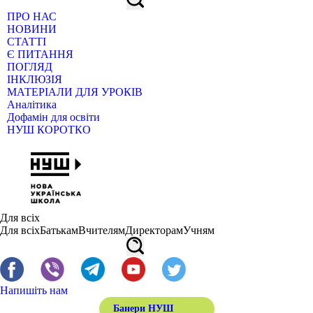
ПРО НАС
НОВИНИ
СТАТТІ
Є ПИТАННЯ
ПОГЛЯД
ІНКЛЮЗІЯ
МАТЕРІАЛИ ДЛЯ УРОКІВ
Аналітика
Дофамін для освіти
НУШ КОРОТКО
Для всіх
Для всіх
Батькам
Вчителям
Директорам
Учням
Напишіть нам
Банери НУШ