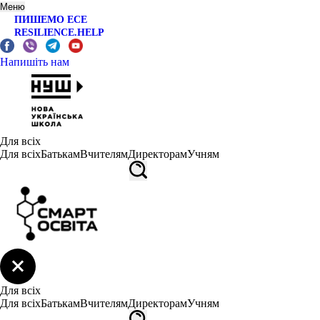
Меню
ПИШЕМО ЕСЕ
RESILIENCE.HELP
Напишіть нам
Для всіх
Для всіх
Батькам
Вчителям
Директорам
Учням
Для всіх
Для всіх
Батькам
Вчителям
Директорам
Учням