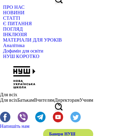
ПРО НАС
НОВИНИ
СТАТТІ
Є ПИТАННЯ
ПОГЛЯД
ІНКЛЮЗІЯ
МАТЕРІАЛИ ДЛЯ УРОКІВ
Аналітика
Дофамін для освіти
НУШ КОРОТКО
Для всіх
Для всіх
Батькам
Вчителям
Директорам
Учням
Напишіть нам
Банери НУШ