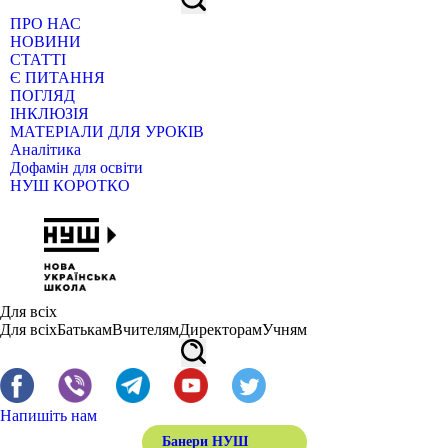
ПРО НАС
НОВИНИ
СТАТТІ
Є ПИТАННЯ
ПОГЛЯД
ІНКЛЮЗІЯ
МАТЕРІАЛИ ДЛЯ УРОКІВ
Аналітика
Дофамін для освіти
НУШ КОРОТКО
Для всіх
Для всіх
Батькам
Вчителям
Директорам
Учням
Напишіть нам
Банери НУШ