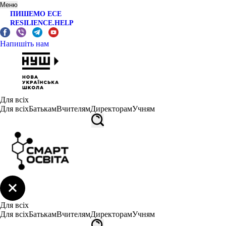
Меню
ПИШЕМО ЕСЕ
RESILIENCE.HELP
Напишіть нам
Для всіх
Для всіх
Батькам
Вчителям
Директорам
Учням
Для всіх
Для всіх
Батькам
Вчителям
Директорам
Учням