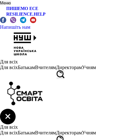
Меню
ПИШЕМО ЕСЕ
RESILIENCE.HELP
Напишіть нам
Для всіх
Для всіх
Батькам
Вчителям
Директорам
Учням
Для всіх
Для всіх
Батькам
Вчителям
Директорам
Учням