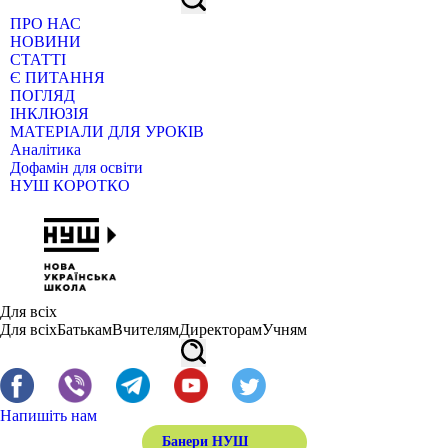
ПРО НАС
НОВИНИ
СТАТТІ
Є ПИТАННЯ
ПОГЛЯД
ІНКЛЮЗІЯ
МАТЕРІАЛИ ДЛЯ УРОКІВ
Аналітика
Дофамін для освіти
НУШ КОРОТКО
Для всіх
Для всіх
Батькам
Вчителям
Директорам
Учням
Напишіть нам
Банери НУШ