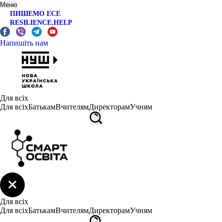
Меню
ПИШЕМО ЕСЕ
RESILIENCE.HELP
Напишіть нам
Для всіх
Для всіх
Батькам
Вчителям
Директорам
Учням
Для всіх
Для всіх
Батькам
Вчителям
Директорам
Учням