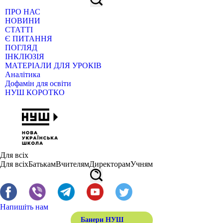
ПРО НАС
НОВИНИ
СТАТТІ
Є ПИТАННЯ
ПОГЛЯД
ІНКЛЮЗІЯ
МАТЕРІАЛИ ДЛЯ УРОКІВ
Аналітика
Дофамін для освіти
НУШ КОРОТКО
Для всіх
Для всіх
Батькам
Вчителям
Директорам
Учням
Напишіть нам
Банери НУШ