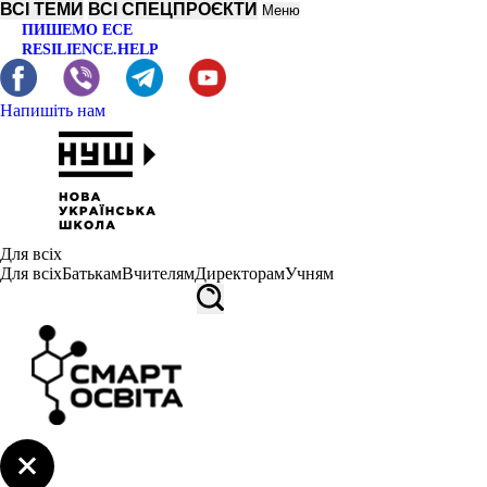
ВСІ ТЕМИ
ВСІ СПЕЦПРОЄКТИ
Меню
ПИШЕМО ЕСЕ
RESILIENCE.HELP
Напишіть нам
Для всіх
Для всіх
Батькам
Вчителям
Директорам
Учням