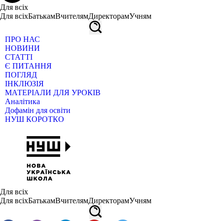
Для всіх
Для всіх
Батькам
Вчителям
Директорам
Учням
ПРО НАС
НОВИНИ
СТАТТІ
Є ПИТАННЯ
ПОГЛЯД
ІНКЛЮЗІЯ
МАТЕРІАЛИ ДЛЯ УРОКІВ
Аналітика
Дофамін для освіти
НУШ КОРОТКО
Для всіх
Для всіх
Батькам
Вчителям
Директорам
Учням