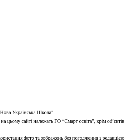
 "Нова Українська Школа"
 на цьому сайті належать ГО “Смарт освіта”, крім об’єктів
користання фото та зображень без погодження з редакцією