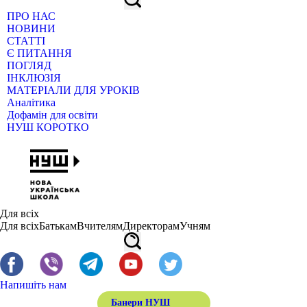
ПРО НАС
НОВИНИ
СТАТТІ
Є ПИТАННЯ
ПОГЛЯД
ІНКЛЮЗІЯ
МАТЕРІАЛИ ДЛЯ УРОКІВ
Аналітика
Дофамін для освіти
НУШ КОРОТКО
Для всіх
Для всіх
Батькам
Вчителям
Директорам
Учням
Напишіть нам
Банери НУШ