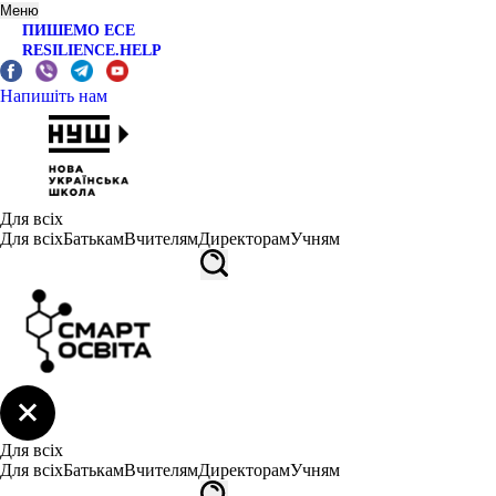
Меню
ПИШЕМО ЕСЕ
RESILIENCE.HELP
Напишіть нам
Для всіх
Для всіх
Батькам
Вчителям
Директорам
Учням
Для всіх
Для всіх
Батькам
Вчителям
Директорам
Учням