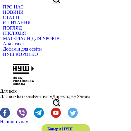
ПРО НАС
НОВИНИ
СТАТТІ
Є ПИТАННЯ
ПОГЛЯД
ІНКЛЮЗІЯ
МАТЕРІАЛИ ДЛЯ УРОКІВ
Аналітика
Дофамін для освіти
НУШ КОРОТКО
Для всіх
Для всіх
Батькам
Вчителям
Директорам
Учням
Напишіть нам
Банери НУШ