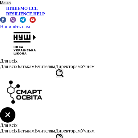
Меню
ПИШЕМО ЕСЕ
RESILIENCE.HELP
Напишіть нам
Для всіх
Для всіх
Батькам
Вчителям
Директорам
Учням
Для всіх
Для всіх
Батькам
Вчителям
Директорам
Учням