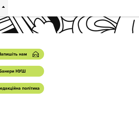
Напишіть нам
Банери НУШ
едакційна політика