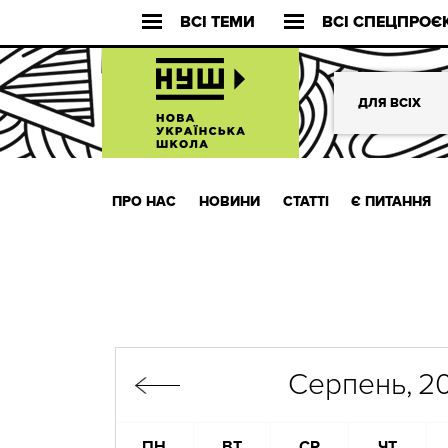
ВСІ ТЕМИ
ВСІ СПЕЦПРОЄ
ДЛЯ ВСІХ
ПРО НАС
НОВИНИ
СТАТТІ
Є ПИТАННЯ
Серпень,
2
ПН
ВТ
СР
ЧТ