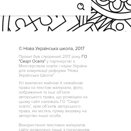
© Нова Українська школа, 2017
Проект був створений 2017 року
ГО
"Смарт Освіта"
у партнерстві з
Міністерством освіти і науки України
для комунікації реформи "Нова
Українська Школа"
Усі виключні майнові й немайнові
права на текстові матеріали, фото,
зображення та інші об’єкти
авторського права, що розміщені на
цьому сайті належать ГО “Смарт
освіта”, крім об’єктів авторського
права, які містять пряму вказівку на
авторство іншої особи.
Використання текстових матеріалів
сайту дозволено лише з посиланням