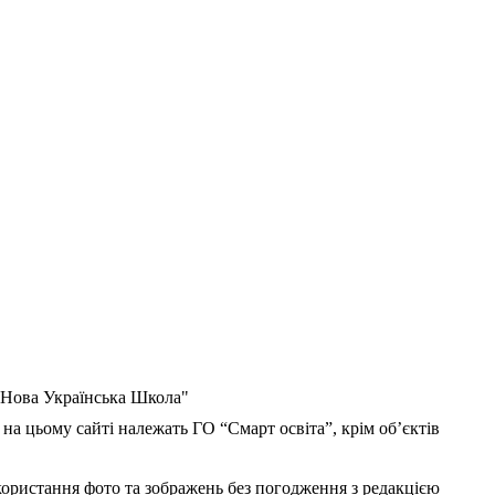
 "Нова Українська Школа"
 на цьому сайті належать ГО “Смарт освіта”, крім об’єктів
користання фото та зображень без погодження з редакцією