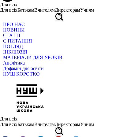
Для всіх
Для всіх
Батькам
Вчителям
Директорам
Учням
ПРО НАС
НОВИНИ
СТАТТІ
Є ПИТАННЯ
ПОГЛЯД
ІНКЛЮЗІЯ
МАТЕРІАЛИ ДЛЯ УРОКІВ
Аналітика
Дофамін для освіти
НУШ КОРОТКО
Для всіх
Для всіх
Батькам
Вчителям
Директорам
Учням