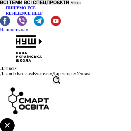
ВСІ ТЕМИ
ВСІ СПЕЦПРОЄКТИ
Меню
ПИШЕМО ЕСЕ
RESILIENCE.HELP
Напишіть нам
Для всіх
Для всіх
Батькам
Вчителям
Директорам
Учням