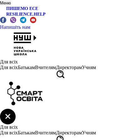
Меню
ПИШЕМО ЕСЕ
RESILIENCE.HELP
Напишіть нам
Для всіх
Для всіх
Батькам
Вчителям
Директорам
Учням
Для всіх
Для всіх
Батькам
Вчителям
Директорам
Учням