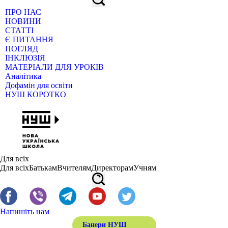
ПРО НАС
НОВИНИ
СТАТТІ
Є ПИТАННЯ
ПОГЛЯД
ІНКЛЮЗІЯ
МАТЕРІАЛИ ДЛЯ УРОКІВ
Аналітика
Дофамін для освіти
НУШ КОРОТКО
Для всіх
Для всіх
Батькам
Вчителям
Директорам
Учням
Напишіть нам
Банери НУШ