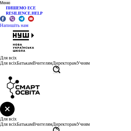
Меню
ПИШЕМО ЕСЕ
RESILIENCE.HELP
Напишіть нам
Для всіх
Для всіх
Батькам
Вчителям
Директорам
Учням
Для всіх
Для всіх
Батькам
Вчителям
Директорам
Учням