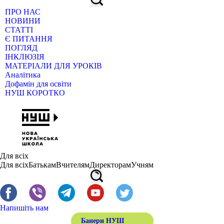
ПРО НАС
НОВИНИ
СТАТТІ
Є ПИТАННЯ
ПОГЛЯД
ІНКЛЮЗІЯ
МАТЕРІАЛИ ДЛЯ УРОКІВ
Аналітика
Дофамін для освіти
НУШ КОРОТКО
Для всіх
Для всіх
Батькам
Вчителям
Директорам
Учням
Напишіть нам
Банери НУШ