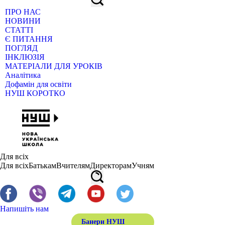
ПРО НАС
НОВИНИ
СТАТТІ
Є ПИТАННЯ
ПОГЛЯД
ІНКЛЮЗІЯ
МАТЕРІАЛИ ДЛЯ УРОКІВ
Аналітика
Дофамін для освіти
НУШ КОРОТКО
Для всіх
Для всіх
Батькам
Вчителям
Директорам
Учням
Напишіть нам
Банери НУШ