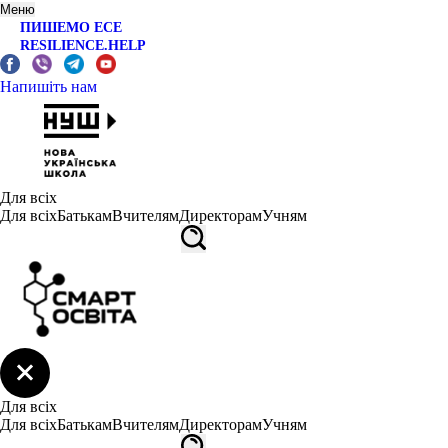
Меню
ПИШЕМО ЕСЕ
RESILIENCE.HELP
Напишіть нам
Для всіх
Для всіх
Батькам
Вчителям
Директорам
Учням
Для всіх
Для всіх
Батькам
Вчителям
Директорам
Учням