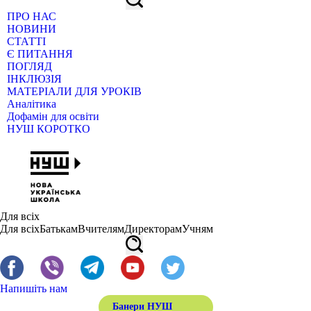
ПРО НАС
НОВИНИ
СТАТТІ
Є ПИТАННЯ
ПОГЛЯД
ІНКЛЮЗІЯ
МАТЕРІАЛИ ДЛЯ УРОКІВ
Аналітика
Дофамін для освіти
НУШ КОРОТКО
Для всіх
Для всіх
Батькам
Вчителям
Директорам
Учням
Напишіть нам
Банери НУШ