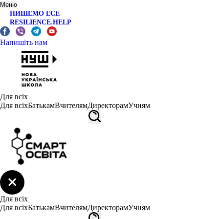
Меню
ПИШЕМО ЕСЕ
RESILIENCE.HELP
Напишіть нам
Для всіх
Для всіх
Батькам
Вчителям
Директорам
Учням
Для всіх
Для всіх
Батькам
Вчителям
Директорам
Учням