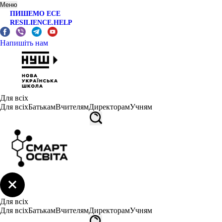
Меню
ПИШЕМО ЕСЕ
RESILIENCE.HELP
Напишіть нам
Для всіх
Для всіх
Батькам
Вчителям
Директорам
Учням
Для всіх
Для всіх
Батькам
Вчителям
Директорам
Учням