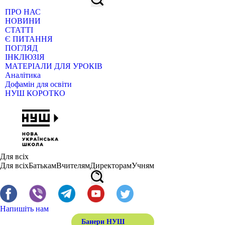
ПРО НАС
НОВИНИ
СТАТТІ
Є ПИТАННЯ
ПОГЛЯД
ІНКЛЮЗІЯ
МАТЕРІАЛИ ДЛЯ УРОКІВ
Аналітика
Дофамін для освіти
НУШ КОРОТКО
Для всіх
Для всіх
Батькам
Вчителям
Директорам
Учням
Напишіть нам
Банери НУШ