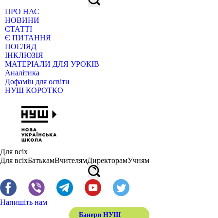
ПРО НАС
НОВИНИ
СТАТТІ
Є ПИТАННЯ
ПОГЛЯД
ІНКЛЮЗІЯ
МАТЕРІАЛИ ДЛЯ УРОКІВ
Аналітика
Дофамін для освіти
НУШ КОРОТКО
Для всіх
Для всіх
Батькам
Вчителям
Директорам
Учням
Напишіть нам
Банери НУШ