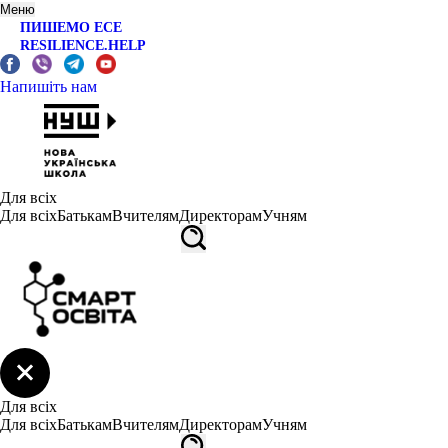
Меню
ПИШЕМО ЕСЕ
RESILIENCE.HELP
Напишіть нам
Для всіх
Для всіх
Батькам
Вчителям
Директорам
Учням
Для всіх
Для всіх
Батькам
Вчителям
Директорам
Учням