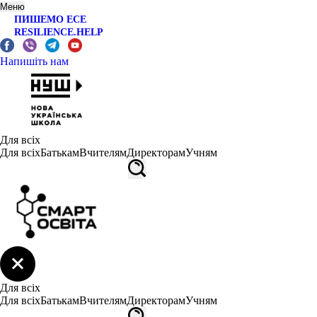
Меню
ПИШЕМО ЕСЕ
RESILIENCE.HELP
Напишіть нам
Для всіх
Для всіх
Батькам
Вчителям
Директорам
Учням
Для всіх
Для всіх
Батькам
Вчителям
Директорам
Учням