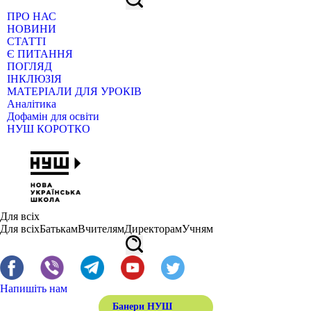
ПРО НАС
НОВИНИ
СТАТТІ
Є ПИТАННЯ
ПОГЛЯД
ІНКЛЮЗІЯ
МАТЕРІАЛИ ДЛЯ УРОКІВ
Аналітика
Дофамін для освіти
НУШ КОРОТКО
Для всіх
Для всіх
Батькам
Вчителям
Директорам
Учням
Напишіть нам
Банери НУШ