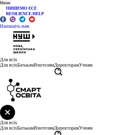
Меню
ПИШЕМО ЕСЕ
RESILIENCE.HELP
Напишіть нам
Для всіх
Для всіх
Батькам
Вчителям
Директорам
Учням
Для всіх
Для всіх
Батькам
Вчителям
Директорам
Учням