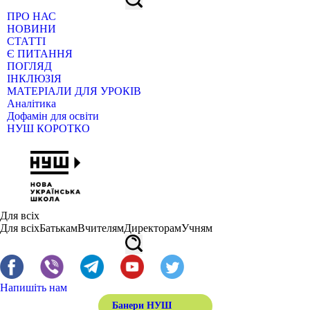
ПРО НАС
НОВИНИ
СТАТТІ
Є ПИТАННЯ
ПОГЛЯД
ІНКЛЮЗІЯ
МАТЕРІАЛИ ДЛЯ УРОКІВ
Аналітика
Дофамін для освіти
НУШ КОРОТКО
Для всіх
Для всіх
Батькам
Вчителям
Директорам
Учням
Напишіть нам
Банери НУШ