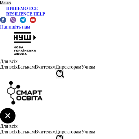
Меню
ПИШЕМО ЕСЕ
RESILIENCE.HELP
Напишіть нам
Для всіх
Для всіх
Батькам
Вчителям
Директорам
Учням
Для всіх
Для всіх
Батькам
Вчителям
Директорам
Учням