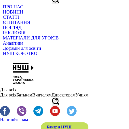
ПРО НАС
НОВИНИ
СТАТТІ
Є ПИТАННЯ
ПОГЛЯД
ІНКЛЮЗІЯ
МАТЕРІАЛИ ДЛЯ УРОКІВ
Аналітика
Дофамін для освіти
НУШ КОРОТКО
Для всіх
Для всіх
Батькам
Вчителям
Директорам
Учням
Напишіть нам
Банери НУШ