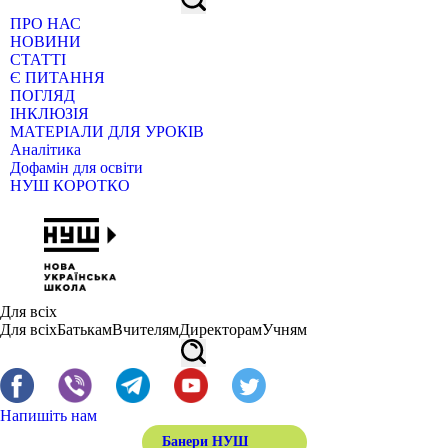
ПРО НАС
НОВИНИ
СТАТТІ
Є ПИТАННЯ
ПОГЛЯД
ІНКЛЮЗІЯ
МАТЕРІАЛИ ДЛЯ УРОКІВ
Аналітика
Дофамін для освіти
НУШ КОРОТКО
Для всіх
Для всіх
Батькам
Вчителям
Директорам
Учням
Напишіть нам
Банери НУШ