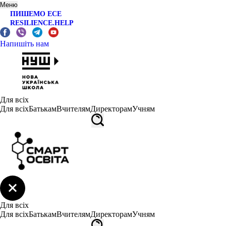
Меню
ПИШЕМО ЕСЕ
RESILIENCE.HELP
Напишіть нам
Для всіх
Для всіх
Батькам
Вчителям
Директорам
Учням
Для всіх
Для всіх
Батькам
Вчителям
Директорам
Учням