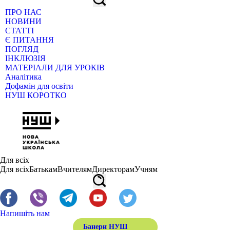
ПРО НАС
НОВИНИ
СТАТТІ
Є ПИТАННЯ
ПОГЛЯД
ІНКЛЮЗІЯ
МАТЕРІАЛИ ДЛЯ УРОКІВ
Аналітика
Дофамін для освіти
НУШ КОРОТКО
Для всіх
Для всіх
Батькам
Вчителям
Директорам
Учням
Напишіть нам
Банери НУШ