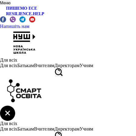
Меню
ПИШЕМО ЕСЕ
RESILIENCE.HELP
Напишіть нам
Для всіх
Для всіх
Батькам
Вчителям
Директорам
Учням
Для всіх
Для всіх
Батькам
Вчителям
Директорам
Учням