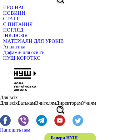
ПРО НАС
НОВИНИ
СТАТТІ
Є ПИТАННЯ
ПОГЛЯД
ІНКЛЮЗІЯ
МАТЕРІАЛИ ДЛЯ УРОКІВ
Аналітика
Дофамін для освіти
НУШ КОРОТКО
Для всіх
Для всіх
Батькам
Вчителям
Директорам
Учням
Напишіть нам
Банери НУШ