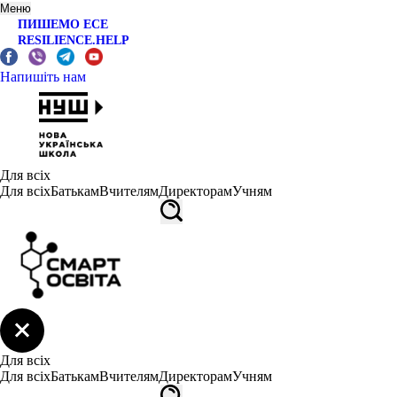
Меню
ПИШЕМО ЕСЕ
RESILIENCE.HELP
Напишіть нам
Для всіх
Для всіх
Батькам
Вчителям
Директорам
Учням
Для всіх
Для всіх
Батькам
Вчителям
Директорам
Учням