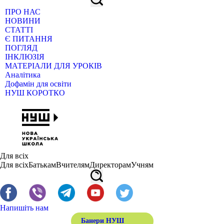
ПРО НАС
НОВИНИ
СТАТТІ
Є ПИТАННЯ
ПОГЛЯД
ІНКЛЮЗІЯ
МАТЕРІАЛИ ДЛЯ УРОКІВ
Аналітика
Дофамін для освіти
НУШ КОРОТКО
Для всіх
Для всіх
Батькам
Вчителям
Директорам
Учням
Напишіть нам
Банери НУШ