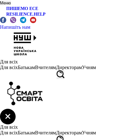
Меню
ПИШЕМО ЕСЕ
RESILIENCE.HELP
Напишіть нам
Для всіх
Для всіх
Батькам
Вчителям
Директорам
Учням
Для всіх
Для всіх
Батькам
Вчителям
Директорам
Учням