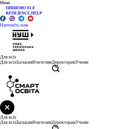
Меню
ПИШЕМО ЕСЕ
RESILIENCE.HELP
Напишіть нам
Для всіх
Для всіх
Батькам
Вчителям
Директорам
Учням
Для всіх
Для всіх
Батькам
Вчителям
Директорам
Учням