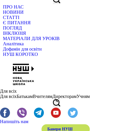
ПРО НАС
НОВИНИ
СТАТТІ
Є ПИТАННЯ
ПОГЛЯД
ІНКЛЮЗІЯ
МАТЕРІАЛИ ДЛЯ УРОКІВ
Аналітика
Дофамін для освіти
НУШ КОРОТКО
Для всіх
Для всіх
Батькам
Вчителям
Директорам
Учням
Напишіть нам
Банери НУШ