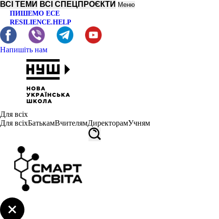
ВСІ ТЕМИ
ВСІ СПЕЦПРОЄКТИ
Меню
ПИШЕМО ЕСЕ
RESILIENCE.HELP
Напишіть нам
Для всіх
Для всіх
Батькам
Вчителям
Директорам
Учням