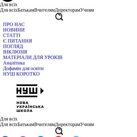
Для всіх
Для всіх
Батькам
Вчителям
Директорам
Учням
ПРО НАС
НОВИНИ
СТАТТІ
Є ПИТАННЯ
ПОГЛЯД
ІНКЛЮЗІЯ
МАТЕРІАЛИ ДЛЯ УРОКІВ
Аналітика
Дофамін для освіти
НУШ КОРОТКО
Для всіх
Для всіх
Батькам
Вчителям
Директорам
Учням