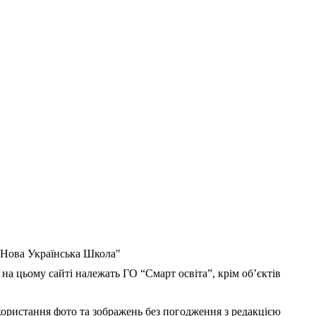
 "Нова Українська Школа"
 на цьому сайті належать ГО “Смарт освіта”, крім об’єктів
користання фото та зображень без погодження з редакцією