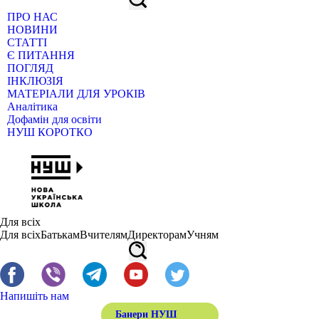
ПРО НАС
НОВИНИ
СТАТТІ
Є ПИТАННЯ
ПОГЛЯД
ІНКЛЮЗІЯ
МАТЕРІАЛИ ДЛЯ УРОКІВ
Аналітика
Дофамін для освіти
НУШ КОРОТКО
Для всіх
Для всіх
Батькам
Вчителям
Директорам
Учням
Напишіть нам
Банери НУШ