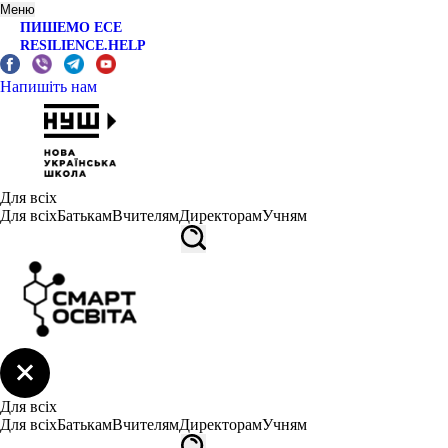
Меню
ПИШЕМО ЕСЕ
RESILIENCE.HELP
Напишіть нам
Для всіх
Для всіх
Батькам
Вчителям
Директорам
Учням
Для всіх
Для всіх
Батькам
Вчителям
Директорам
Учням