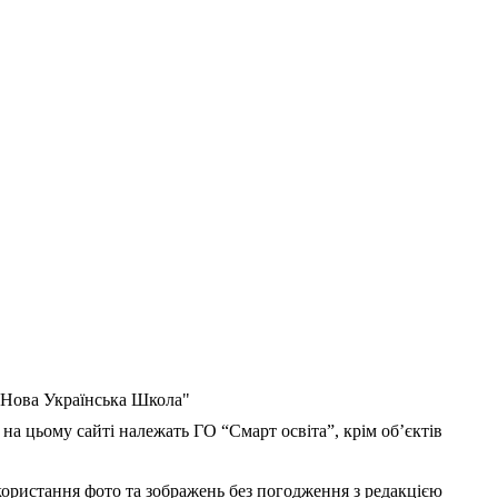
 "Нова Українська Школа"
 на цьому сайті належать ГО “Смарт освіта”, крім об’єктів
користання фото та зображень без погодження з редакцією