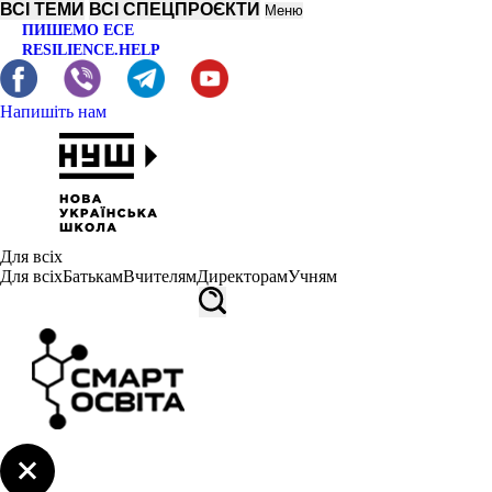
ВСІ ТЕМИ
ВСІ СПЕЦПРОЄКТИ
Меню
ПИШЕМО ЕСЕ
RESILIENCE.HELP
Напишіть нам
Для всіх
Для всіх
Батькам
Вчителям
Директорам
Учням