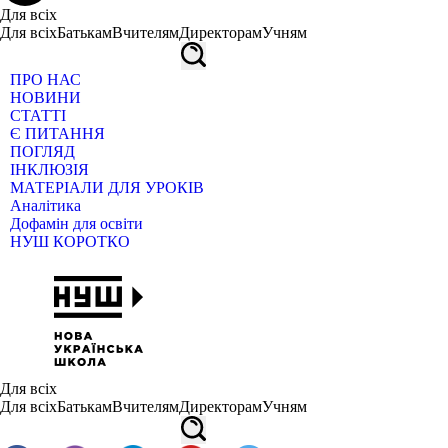
Для всіх
Для всіх
Батькам
Вчителям
Директорам
Учням
ПРО НАС
НОВИНИ
СТАТТІ
Є ПИТАННЯ
ПОГЛЯД
ІНКЛЮЗІЯ
МАТЕРІАЛИ ДЛЯ УРОКІВ
Аналітика
Дофамін для освіти
НУШ КОРОТКО
Для всіх
Для всіх
Батькам
Вчителям
Директорам
Учням