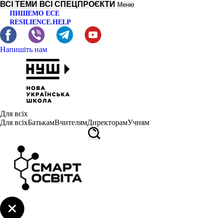
ВСІ ТЕМИ
ВСІ СПЕЦПРОЄКТИ
Меню
ПИШЕМО ЕСЕ
RESILIENCE.HELP
Напишіть нам
Для всіх
Для всіх
Батькам
Вчителям
Директорам
Учням