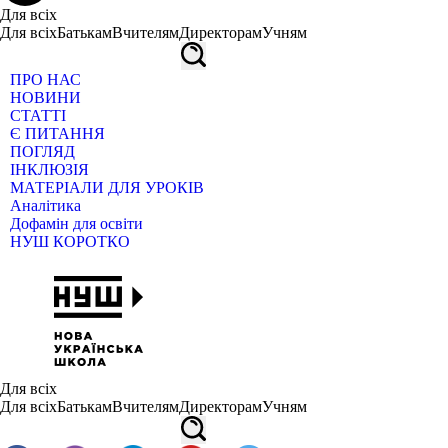
Для всіх
Для всіх
Батькам
Вчителям
Директорам
Учням
ПРО НАС
НОВИНИ
СТАТТІ
Є ПИТАННЯ
ПОГЛЯД
ІНКЛЮЗІЯ
МАТЕРІАЛИ ДЛЯ УРОКІВ
Аналітика
Дофамін для освіти
НУШ КОРОТКО
Для всіх
Для всіх
Батькам
Вчителям
Директорам
Учням