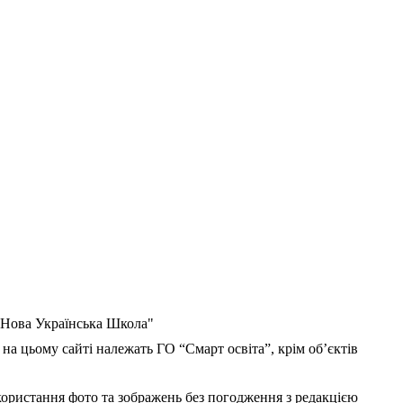
 "Нова Українська Школа"
 на цьому сайті належать ГО “Смарт освіта”, крім об’єктів
користання фото та зображень без погодження з редакцією