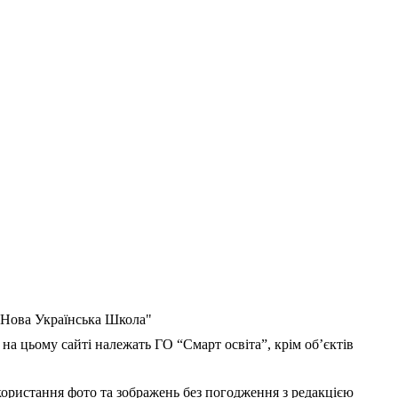
 "Нова Українська Школа"
 на цьому сайті належать ГО “Смарт освіта”, крім об’єктів
користання фото та зображень без погодження з редакцією