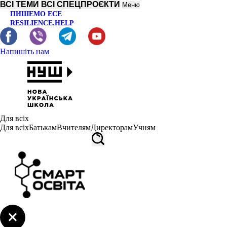
ВСІ ТЕМИ
ВСІ СПЕЦПРОЄКТИ
Меню
ПИШЕМО ЕСЕ
RESILIENCE.HELP
Напишіть нам
Для всіх
Для всіх
Батькам
Вчителям
Директорам
Учням