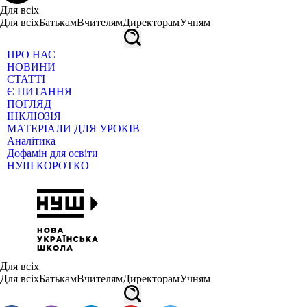
Для всіх
Для всіх
Батькам
Вчителям
Директорам
Учням
ПРО НАС
НОВИНИ
СТАТТІ
Є ПИТАННЯ
ПОГЛЯД
ІНКЛЮЗІЯ
МАТЕРІАЛИ ДЛЯ УРОКІВ
Аналітика
Дофамін для освіти
НУШ КОРОТКО
Для всіх
Для всіх
Батькам
Вчителям
Директорам
Учням