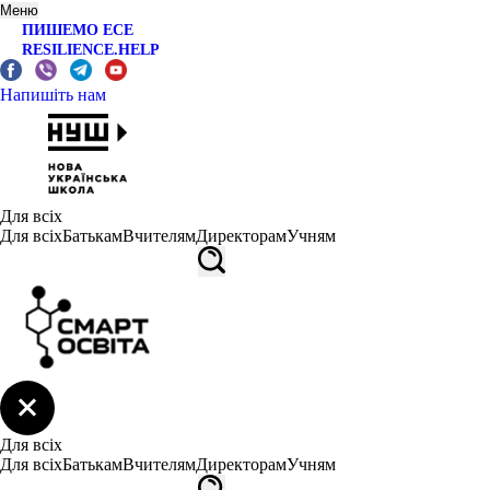
Меню
ПИШЕМО ЕСЕ
RESILIENCE.HELP
Напишіть нам
Для всіх
Для всіх
Батькам
Вчителям
Директорам
Учням
Для всіх
Для всіх
Батькам
Вчителям
Директорам
Учням