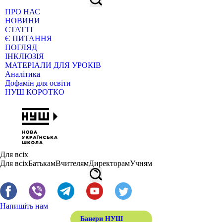
ПРО НАС
НОВИНИ
СТАТТІ
Є ПИТАННЯ
ПОГЛЯД
ІНКЛЮЗІЯ
МАТЕРІАЛИ ДЛЯ УРОКІВ
Аналітика
Дофамін для освіти
НУШ КОРОТКО
Для всіх
Для всіх
Батькам
Вчителям
Директорам
Учням
Напишіть нам
Банери НУШ