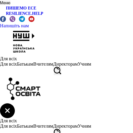
Меню
ПИШЕМО ЕСЕ
RESILIENCE.HELP
Напишіть нам
Для всіх
Для всіх
Батькам
Вчителям
Директорам
Учням
Для всіх
Для всіх
Батькам
Вчителям
Директорам
Учням