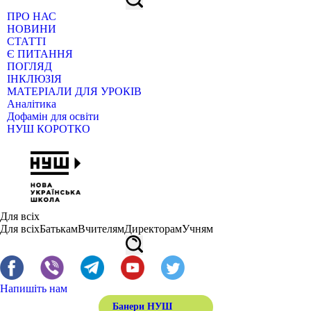
ПРО НАС
НОВИНИ
СТАТТІ
Є ПИТАННЯ
ПОГЛЯД
ІНКЛЮЗІЯ
МАТЕРІАЛИ ДЛЯ УРОКІВ
Аналітика
Дофамін для освіти
НУШ КОРОТКО
Для всіх
Для всіх
Батькам
Вчителям
Директорам
Учням
Напишіть нам
Банери НУШ