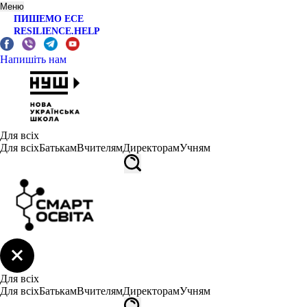
Меню
ПИШЕМО ЕСЕ
RESILIENCE.HELP
Напишіть нам
Для всіх
Для всіх
Батькам
Вчителям
Директорам
Учням
Для всіх
Для всіх
Батькам
Вчителям
Директорам
Учням