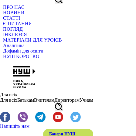
ПРО НАС
НОВИНИ
СТАТТІ
Є ПИТАННЯ
ПОГЛЯД
ІНКЛЮЗІЯ
МАТЕРІАЛИ ДЛЯ УРОКІВ
Аналітика
Дофамін для освіти
НУШ КОРОТКО
Для всіх
Для всіх
Батькам
Вчителям
Директорам
Учням
Напишіть нам
Банери НУШ