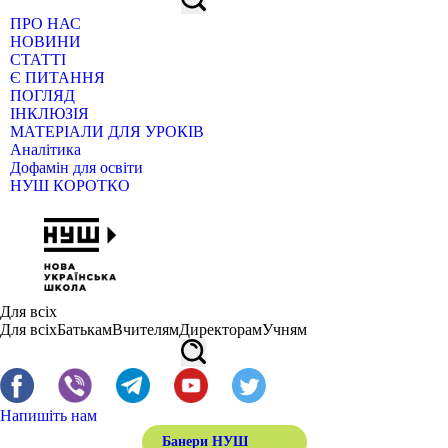
ПРО НАС
НОВИНИ
СТАТТІ
Є ПИТАННЯ
ПОГЛЯД
ІНКЛЮЗІЯ
МАТЕРІАЛИ ДЛЯ УРОКІВ
Аналітика
Дофамін для освіти
НУШ КОРОТКО
Для всіх
Для всіх
Батькам
Вчителям
Директорам
Учням
Напишіть нам
Банери НУШ