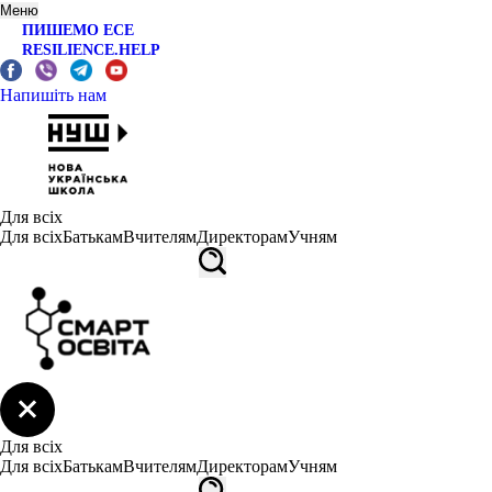
Меню
ПИШЕМО ЕСЕ
RESILIENCE.HELP
Напишіть нам
Для всіх
Для всіх
Батькам
Вчителям
Директорам
Учням
Для всіх
Для всіх
Батькам
Вчителям
Директорам
Учням