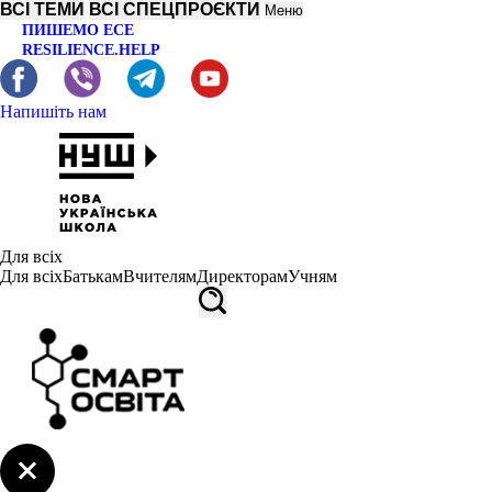
ВСІ ТЕМИ
ВСІ СПЕЦПРОЄКТИ
Меню
ПИШЕМО ЕСЕ
RESILIENCE.HELP
Напишіть нам
Для всіх
Для всіх
Батькам
Вчителям
Директорам
Учням