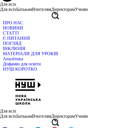
Для всіх
Для всіх
Батькам
Вчителям
Директорам
Учням
ПРО НАС
НОВИНИ
СТАТТІ
Є ПИТАННЯ
ПОГЛЯД
ІНКЛЮЗІЯ
МАТЕРІАЛИ ДЛЯ УРОКІВ
Аналітика
Дофамін для освіти
НУШ КОРОТКО
Для всіх
Для всіх
Батькам
Вчителям
Директорам
Учням