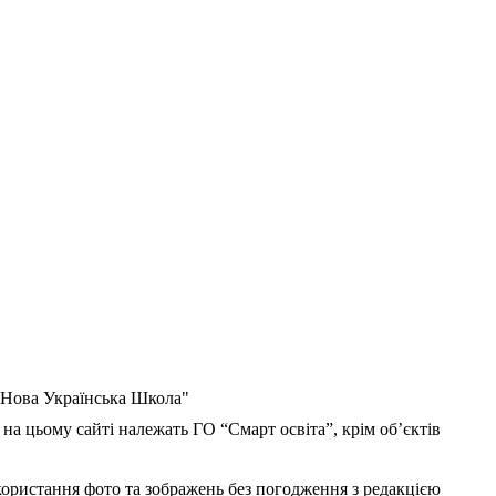
 "Нова Українська Школа"
 на цьому сайті належать ГО “Смарт освіта”, крім об’єктів
користання фото та зображень без погодження з редакцією