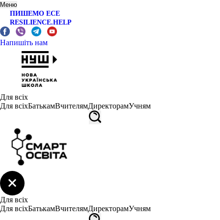
Меню
ПИШЕМО ЕСЕ
RESILIENCE.HELP
Напишіть нам
Для всіх
Для всіх
Батькам
Вчителям
Директорам
Учням
Для всіх
Для всіх
Батькам
Вчителям
Директорам
Учням