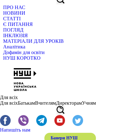
ПРО НАС
НОВИНИ
СТАТТІ
Є ПИТАННЯ
ПОГЛЯД
ІНКЛЮЗІЯ
МАТЕРІАЛИ ДЛЯ УРОКІВ
Аналітика
Дофамін для освіти
НУШ КОРОТКО
Для всіх
Для всіх
Батькам
Вчителям
Директорам
Учням
Напишіть нам
Банери НУШ