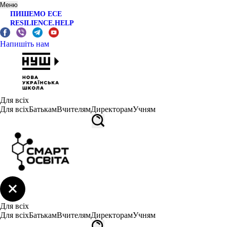
Меню
ПИШЕМО ЕСЕ
RESILIENCE.HELP
Напишіть нам
Для всіх
Для всіх
Батькам
Вчителям
Директорам
Учням
Для всіх
Для всіх
Батькам
Вчителям
Директорам
Учням