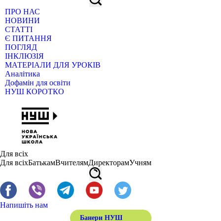
ПРО НАС
НОВИНИ
СТАТТІ
Є ПИТАННЯ
ПОГЛЯД
ІНКЛЮЗІЯ
МАТЕРІАЛИ ДЛЯ УРОКІВ
Аналітика
Дофамін для освіти
НУШ КОРОТКО
Для всіх
Для всіх
Батькам
Вчителям
Директорам
Учням
Напишіть нам
Банери НУШ