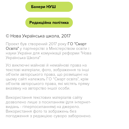
Банери НУШ
Редакційна політика
© Нова Українська школа, 2017
Проект був створений 2017 року
ГО "Смарт
Освіта"
у партнерстві з Міністерством освіти і
науки України для комунікації реформи "Нова
Українська Школа"
Усі виключні майнові й немайнові права на
текстові матеріали, фото, зображення та інші
об’єкти авторського права, що розміщені на
цьому сайті належать ГО “Смарт освіта”, крім
об’єктів авторського права, які містять пряму
вказівку на авторство іншої особи.
Використання текстових матеріалів сайту
дозволено лише з посиланням (для інтернет-
видань - гіперпосиланням) на джерело.
Використання фото та зображень без
погодження з редакцією суворо заборонено.