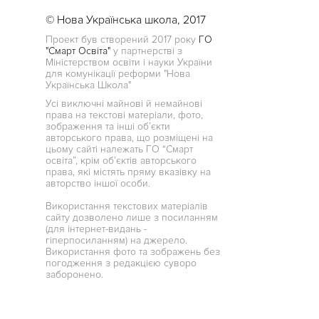
© Нова Українська школа, 2017
Проект був створений 2017 року
ГО
"Смарт Освіта"
у партнерстві з
Міністерством освіти і науки України
для комунікації реформи "Нова
Українська Школа"
Усі виключні майнові й немайнові
права на текстові матеріали, фото,
зображення та інші об’єкти
авторського права, що розміщені на
цьому сайті належать ГО “Смарт
освіта”, крім об’єктів авторського
права, які містять пряму вказівку на
авторство іншої особи.
Використання текстових матеріалів
сайту дозволено лише з посиланням
(для інтернет-видань -
гіперпосиланням) на джерело.
Використання фото та зображень без
погодження з редакцією суворо
заборонено.