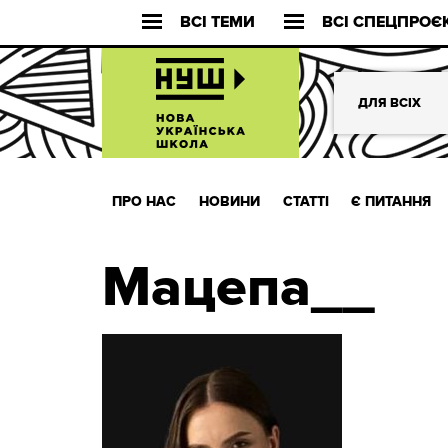
ВСІ ТЕМИ
ВСІ СПЕЦПРОЄ
ДЛЯ ВСІХ
ПРО НАС
НОВИНИ
СТАТТІ
Є ПИТАННЯ
Мацепа__