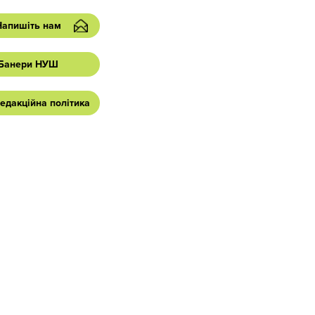
Напишіть нам
Банери НУШ
едакційна політика