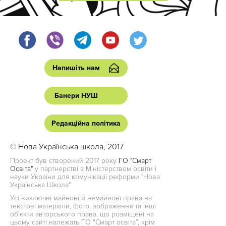
Напишіть нам
Банери НУШ
Редакційна політика
© Нова Українська школа, 2017
Проект був створений 2017 року
ГО "Смарт
Освіта"
у партнерстві з Міністерством освіти і
науки України для комунікації реформи "Нова
Українська Школа"
Усі виключні майнові й немайнові права на
текстові матеріали, фото, зображення та інші
об’єкти авторського права, що розміщені на
цьому сайті належать ГО “Смарт освіта”, крім