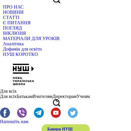
ПРО НАС
НОВИНИ
СТАТТІ
Є ПИТАННЯ
ПОГЛЯД
ІНКЛЮЗІЯ
МАТЕРІАЛИ ДЛЯ УРОКІВ
Аналітика
Дофамін для освіти
НУШ КОРОТКО
Для всіх
Для всіх
Батькам
Вчителям
Директорам
Учням
Напишіть нам
Банери НУШ