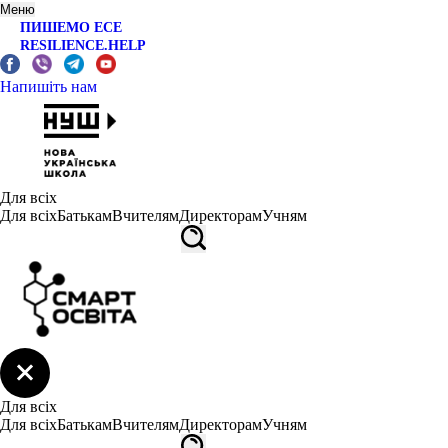
Меню
ПИШЕМО ЕСЕ
RESILIENCE.HELP
Напишіть нам
Для всіх
Для всіх
Батькам
Вчителям
Директорам
Учням
Для всіх
Для всіх
Батькам
Вчителям
Директорам
Учням