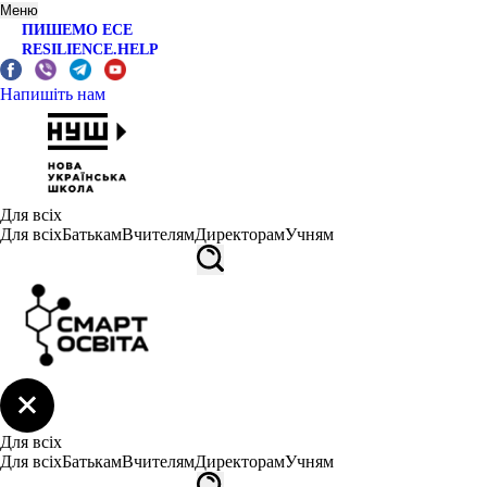
Меню
ПИШЕМО ЕСЕ
RESILIENCE.HELP
Напишіть нам
Для всіх
Для всіх
Батькам
Вчителям
Директорам
Учням
Для всіх
Для всіх
Батькам
Вчителям
Директорам
Учням