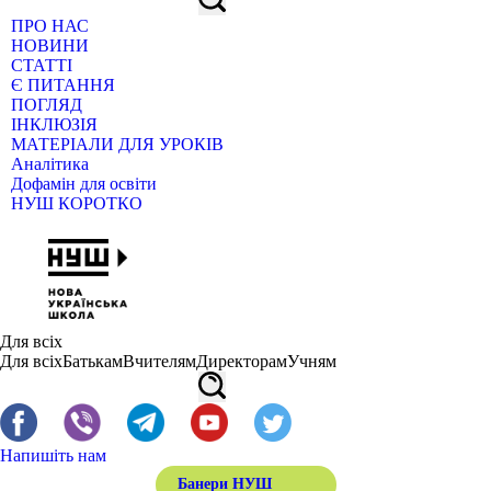
ПРО НАС
НОВИНИ
СТАТТІ
Є ПИТАННЯ
ПОГЛЯД
ІНКЛЮЗІЯ
МАТЕРІАЛИ ДЛЯ УРОКІВ
Аналітика
Дофамін для освіти
НУШ КОРОТКО
Для всіх
Для всіх
Батькам
Вчителям
Директорам
Учням
Напишіть нам
Банери НУШ