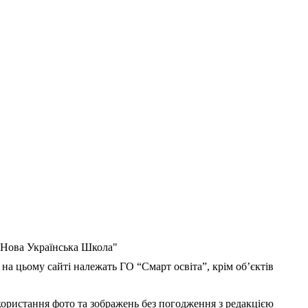
 "Нова Українська Школа"
 на цьому сайті належать ГО “Смарт освіта”, крім об’єктів
користання фото та зображень без погодження з редакцією