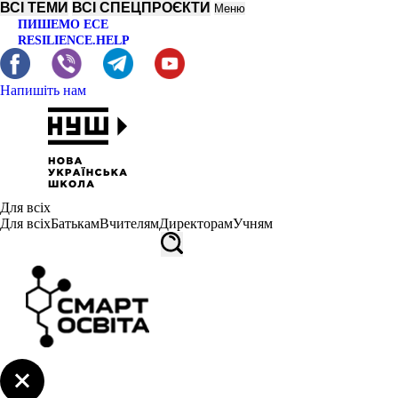
ВСІ ТЕМИ
ВСІ СПЕЦПРОЄКТИ
Меню
ПИШЕМО ЕСЕ
RESILIENCE.HELP
Напишіть нам
Для всіх
Для всіх
Батькам
Вчителям
Директорам
Учням