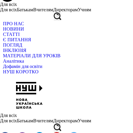
Для всіх
Для всіх
Батькам
Вчителям
Директорам
Учням
ПРО НАС
НОВИНИ
СТАТТІ
Є ПИТАННЯ
ПОГЛЯД
ІНКЛЮЗІЯ
МАТЕРІАЛИ ДЛЯ УРОКІВ
Аналітика
Дофамін для освіти
НУШ КОРОТКО
Для всіх
Для всіх
Батькам
Вчителям
Директорам
Учням