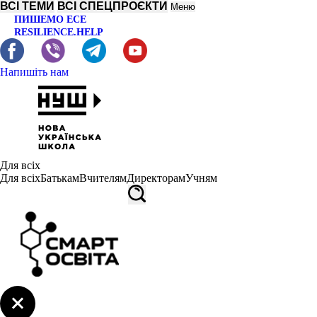
ВСІ ТЕМИ
ВСІ СПЕЦПРОЄКТИ
Меню
ПИШЕМО ЕСЕ
RESILIENCE.HELP
Напишіть нам
Для всіх
Для всіх
Батькам
Вчителям
Директорам
Учням