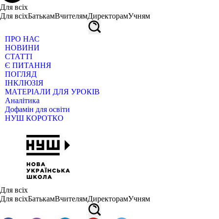
Для всіх
Для всіх
Батькам
Вчителям
Директорам
Учням
ПРО НАС
НОВИНИ
СТАТТІ
Є ПИТАННЯ
ПОГЛЯД
ІНКЛЮЗІЯ
МАТЕРІАЛИ ДЛЯ УРОКІВ
Аналітика
Дофамін для освіти
НУШ КОРОТКО
Для всіх
Для всіх
Батькам
Вчителям
Директорам
Учням