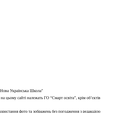
 "Нова Українська Школа"
 на цьому сайті належать ГО “Смарт освіта”, крім об’єктів
користання фото та зображень без погодження з редакцією