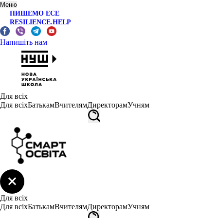
Меню
ПИШЕМО ЕСЕ
RESILIENCE.HELP
Напишіть нам
Для всіх
Для всіх
Батькам
Вчителям
Директорам
Учням
Для всіх
Для всіх
Батькам
Вчителям
Директорам
Учням