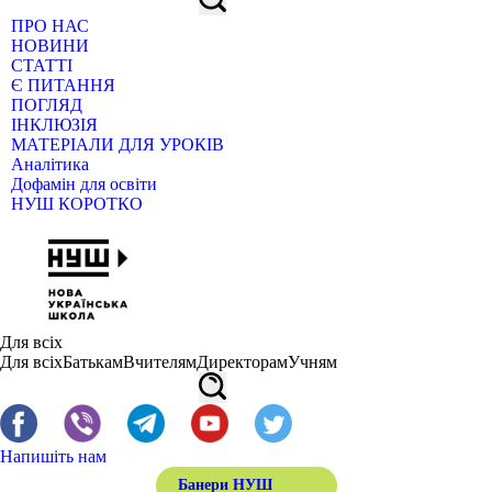
ПРО НАС
НОВИНИ
СТАТТІ
Є ПИТАННЯ
ПОГЛЯД
ІНКЛЮЗІЯ
МАТЕРІАЛИ ДЛЯ УРОКІВ
Аналітика
Дофамін для освіти
НУШ КОРОТКО
Для всіх
Для всіх
Батькам
Вчителям
Директорам
Учням
Напишіть нам
Банери НУШ