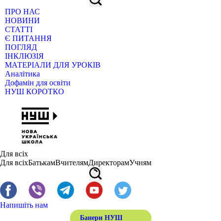
ПРО НАС
НОВИНИ
СТАТТІ
Є ПИТАННЯ
ПОГЛЯД
ІНКЛЮЗІЯ
МАТЕРІАЛИ ДЛЯ УРОКІВ
Аналітика
Дофамін для освіти
НУШ КОРОТКО
Для всіх
Для всіх
Батькам
Вчителям
Директорам
Учням
Напишіть нам
Банери НУШ