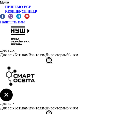
Меню
ПИШЕМО ЕСЕ
RESILIENCE.HELP
Напишіть нам
Для всіх
Для всіх
Батькам
Вчителям
Директорам
Учням
Для всіх
Для всіх
Батькам
Вчителям
Директорам
Учням