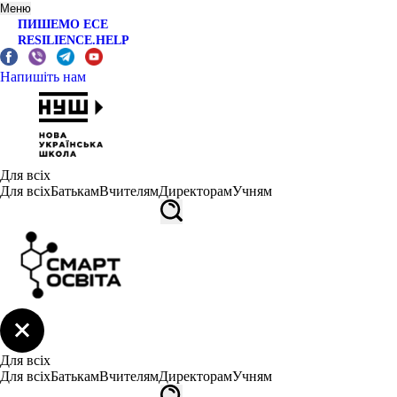
Меню
ПИШЕМО ЕСЕ
RESILIENCE.HELP
Напишіть нам
Для всіх
Для всіх
Батькам
Вчителям
Директорам
Учням
Для всіх
Для всіх
Батькам
Вчителям
Директорам
Учням