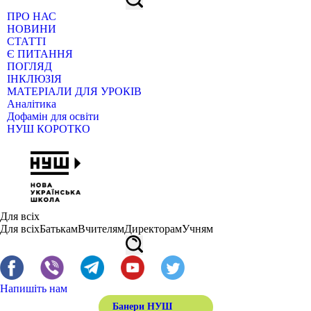
ПРО НАС
НОВИНИ
СТАТТІ
Є ПИТАННЯ
ПОГЛЯД
ІНКЛЮЗІЯ
МАТЕРІАЛИ ДЛЯ УРОКІВ
Аналітика
Дофамін для освіти
НУШ КОРОТКО
Для всіх
Для всіх
Батькам
Вчителям
Директорам
Учням
Напишіть нам
Банери НУШ